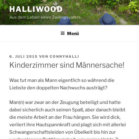
Zum
HALLIWOOD
Inhalt
Aus dem Leben eines Zwillingsvaters
springen
Menü
VERÖFFENTLICHT
6. JULI 2015
VON
CONNYHALLI
AM
Kinderzimmer sind Männersache!
Was tut man als Mann eigentlich so während die
Liebste den doppelten Nachwuchs austrägt?
Man(n) war zwar an der Zeugung beteiligt und hatte
dabei sicherlich auch seinen Spaß, aber danach bleibt
die meiste Arbeit an der Frau hängen. Sie wird dick,
verliert ihre Hautspannkraft und plagt sich mit allerlei
Schwangerschaftsleiden von Übelkeit bis hin zur