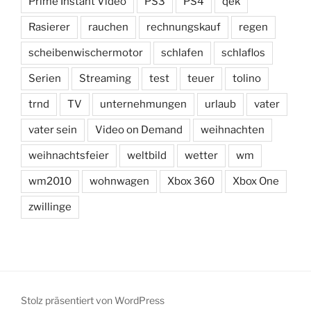
Prime Instant Video
PS3
PS4
qek
Rasierer
rauchen
rechnungskauf
regen
scheibenwischermotor
schlafen
schlaflos
Serien
Streaming
test
teuer
tolino
trnd
TV
unternehmungen
urlaub
vater
vater sein
Video on Demand
weihnachten
weihnachtsfeier
weltbild
wetter
wm
wm2010
wohnwagen
Xbox 360
Xbox One
zwillinge
Stolz präsentiert von WordPress