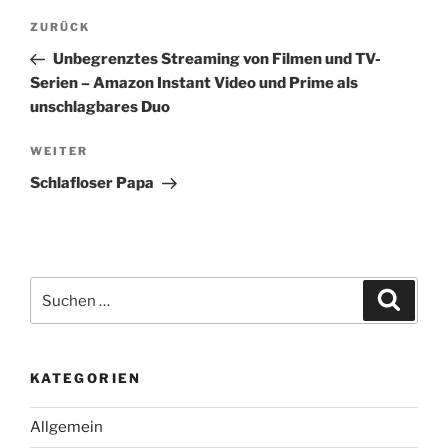
Beitragsnavigation
Vorheriger
ZURÜCK
Beitrag
Unbegrenztes Streaming von Filmen und TV-
Serien – Amazon Instant Video und Prime als
unschlagbares Duo
Nächster
WEITER
Beitrag
Schlafloser Papa
Suchen
Suche
nach:
KATEGORIEN
Allgemein