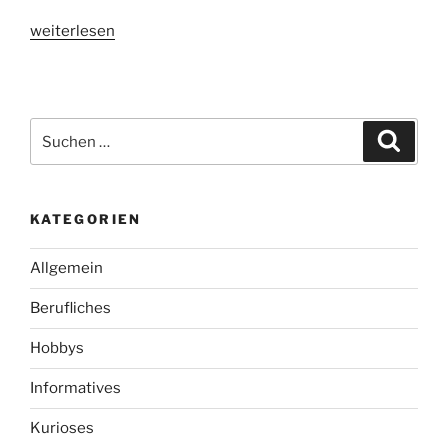
„Schlafloser
weiterlesen
Papa“
Suchen
Suche
nach:
KATEGORIEN
Allgemein
Berufliches
Hobbys
Informatives
Kurioses