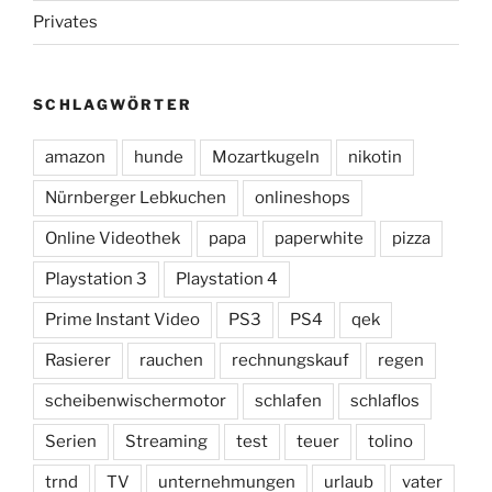
Privates
SCHLAGWÖRTER
amazon
hunde
Mozartkugeln
nikotin
Nürnberger Lebkuchen
onlineshops
Online Videothek
papa
paperwhite
pizza
Playstation 3
Playstation 4
Prime Instant Video
PS3
PS4
qek
Rasierer
rauchen
rechnungskauf
regen
scheibenwischermotor
schlafen
schlaflos
Serien
Streaming
test
teuer
tolino
trnd
TV
unternehmungen
urlaub
vater