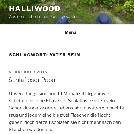
Zum
HALLIWOOD
Inhalt
Aus dem Leben eines Zwillingsvaters
springen
Menü
SCHLAGWORT:
VATER SEIN
VERÖFFENTLICHT
5. OKTOBER 2015
AM
Schlafloser Papa
Unsere Jungs sind nun 14 Monate alt. Irgendwie
scheint dies eine Phase der Schlaflosigkeit zu sein.
Schon das ganze erste Lebensjahr mussten wir nachts
raus und jedem eine bis zwei Flaschen die Nacht
geben, doch derzeit schlafen sie nicht mehr nach den
Flaschen wieder ein.