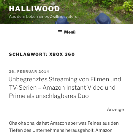
Zum
HALLIWOOD
Inhalt
Aus dem Leben eines Zwillingsvaters
springen
Menü
SCHLAGWORT:
XBOX 360
VERÖFFENTLICHT
26. FEBRUAR 2014
AM
Unbegrenztes Streaming von Filmen und
TV-Serien – Amazon Instant Video und
Prime als unschlagbares Duo
Anzeige
Oha oha oha, da hat Amazon aber was Feines aus den
Tiefen des Unternehmens herausgeholt. Amazon