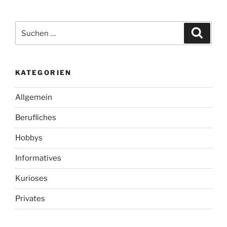
von
Filmen
und
Suchen
Suche
TV-
nach:
Serien
–
KATEGORIEN
Amazon
Instant
Allgemein
Video
und
Berufliches
Prime
als
Hobbys
unschlagbares
Informatives
Duo“
Kurioses
Privates