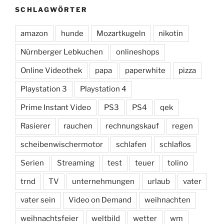
SCHLAGWÖRTER
amazon
hunde
Mozartkugeln
nikotin
Nürnberger Lebkuchen
onlineshops
Online Videothek
papa
paperwhite
pizza
Playstation 3
Playstation 4
Prime Instant Video
PS3
PS4
qek
Rasierer
rauchen
rechnungskauf
regen
scheibenwischermotor
schlafen
schlaflos
Serien
Streaming
test
teuer
tolino
trnd
TV
unternehmungen
urlaub
vater
vater sein
Video on Demand
weihnachten
weihnachtsfeier
weltbild
wetter
wm