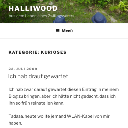
Zum
HALLIWOOD
Inhalt
Aus dem Leben eines Zwillingsvaters
springen
Menü
KATEGORIE:
KURIOSES
VERÖFFENTLICHT
22. JULI 2009
AM
Ich hab drauf gewartet
Ich hab zwar darauf gewartet diesen Eintrag in meinem
Blog zu bringen, aber ich hätte nicht gedacht, dass ich
ihn so früh reinstellen kann.
Tadaaa, heute wollte jemand WLAN-Kabel von mir
haben.