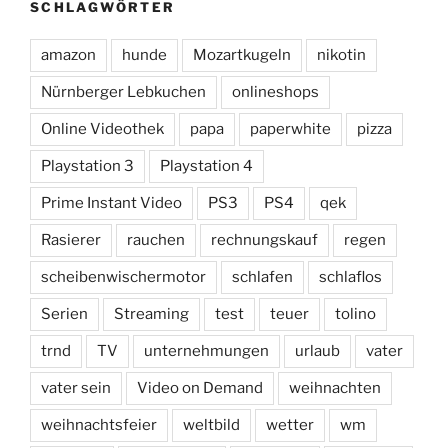
SCHLAGWÖRTER
amazon
hunde
Mozartkugeln
nikotin
Nürnberger Lebkuchen
onlineshops
Online Videothek
papa
paperwhite
pizza
Playstation 3
Playstation 4
Prime Instant Video
PS3
PS4
qek
Rasierer
rauchen
rechnungskauf
regen
scheibenwischermotor
schlafen
schlaflos
Serien
Streaming
test
teuer
tolino
trnd
TV
unternehmungen
urlaub
vater
vater sein
Video on Demand
weihnachten
weihnachtsfeier
weltbild
wetter
wm