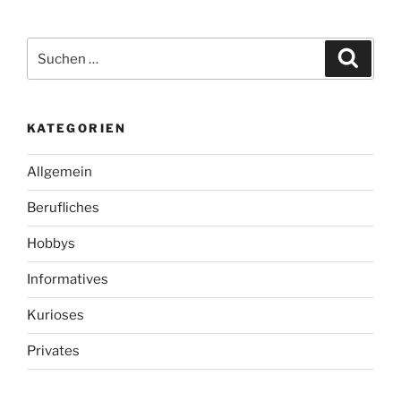
von
Filmen
und
Suchen
Suche
TV-
nach:
Serien
–
KATEGORIEN
Amazon
Instant
Allgemein
Video
und
Berufliches
Prime
als
Hobbys
unschlagbares
Informatives
Duo“
Kurioses
Privates