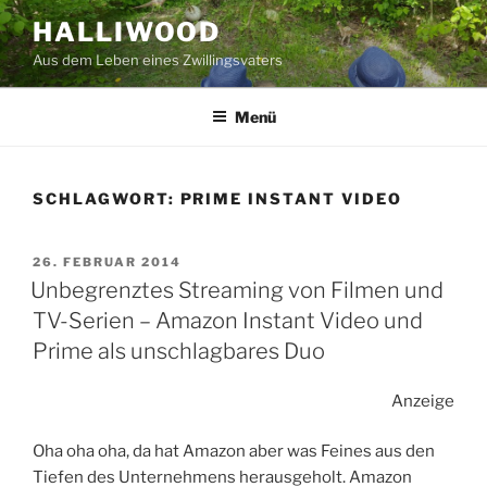
Zum
HALLIWOOD
Inhalt
Aus dem Leben eines Zwillingsvaters
springen
Menü
SCHLAGWORT:
PRIME INSTANT VIDEO
VERÖFFENTLICHT
26. FEBRUAR 2014
AM
Unbegrenztes Streaming von Filmen und
TV-Serien – Amazon Instant Video und
Prime als unschlagbares Duo
Anzeige
Oha oha oha, da hat Amazon aber was Feines aus den
Tiefen des Unternehmens herausgeholt. Amazon