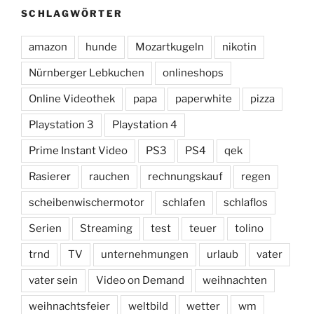
SCHLAGWÖRTER
amazon
hunde
Mozartkugeln
nikotin
Nürnberger Lebkuchen
onlineshops
Online Videothek
papa
paperwhite
pizza
Playstation 3
Playstation 4
Prime Instant Video
PS3
PS4
qek
Rasierer
rauchen
rechnungskauf
regen
scheibenwischermotor
schlafen
schlaflos
Serien
Streaming
test
teuer
tolino
trnd
TV
unternehmungen
urlaub
vater
vater sein
Video on Demand
weihnachten
weihnachtsfeier
weltbild
wetter
wm