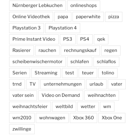
Nürnberger Lebkuchen
onlineshops
Online Videothek
papa
paperwhite
pizza
Playstation 3
Playstation 4
Prime Instant Video
PS3
PS4
qek
Rasierer
rauchen
rechnungskauf
regen
scheibenwischermotor
schlafen
schlaflos
Serien
Streaming
test
teuer
tolino
trnd
TV
unternehmungen
urlaub
vater
vater sein
Video on Demand
weihnachten
weihnachtsfeier
weltbild
wetter
wm
wm2010
wohnwagen
Xbox 360
Xbox One
zwillinge