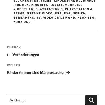
BLOCKBUSTER
,
FILME
,
KINDLE FIRE HD
,
KINDLE
FIRE HDX
,
KINOHITS
,
LOVEFILM
,
ONLINE
VIDEOTHEK
,
PLAYSTATION 3
,
PLAYSTATION 4
,
PRIME INSTANT VIDEO
,
PS3
,
PS4
,
SERIEN
,
STREAMING
,
TV
,
VIDEO ON DEMAND
,
XBOX 360
,
XBOX ONE
Beitragsnavigation
Vorheriger
ZURÜCK
Beitrag
Veränderungen
Nächster
WEITER
Beitrag
Kinderzimmer sind Männersache!
Suchen
Suche
nach: