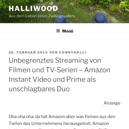
Zum
HALLIWOOD
Inhalt
Aus dem Leben eines Zwillingsvaters
springen
Menü
VERÖFFENTLICHT
26. FEBRUAR 2014
VON
CONNYHALLI
AM
Unbegrenztes Streaming von
Filmen und TV-Serien – Amazon
Instant Video und Prime als
unschlagbares Duo
Anzeige
Oha oha oha, da hat Amazon aber was Feines aus den
Tiefen des Unternehmens herausgeholt. Amazon