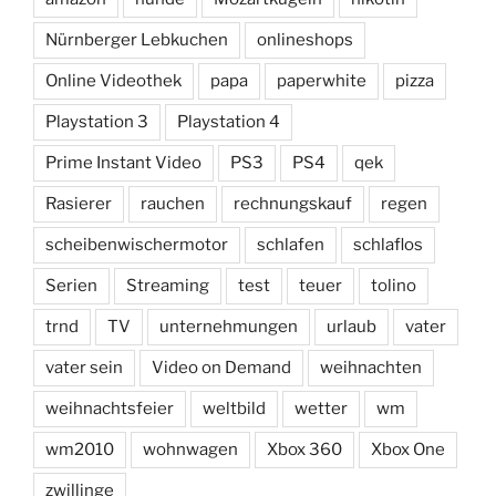
Nürnberger Lebkuchen
onlineshops
Online Videothek
papa
paperwhite
pizza
Playstation 3
Playstation 4
Prime Instant Video
PS3
PS4
qek
Rasierer
rauchen
rechnungskauf
regen
scheibenwischermotor
schlafen
schlaflos
Serien
Streaming
test
teuer
tolino
trnd
TV
unternehmungen
urlaub
vater
vater sein
Video on Demand
weihnachten
weihnachtsfeier
weltbild
wetter
wm
wm2010
wohnwagen
Xbox 360
Xbox One
zwillinge