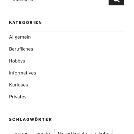
nach:
KATEGORIEN
Allgemein
Berufliches
Hobbys
Informatives
Kurioses
Privates
SCHLAGWÖRTER
amazon
hunde
Mozartkugeln
nikotin