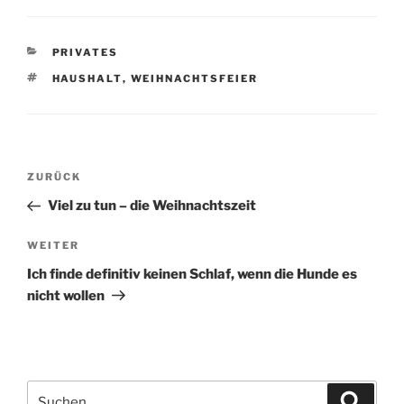
KATEGORIEN
PRIVATES
SCHLAGWÖRTER
HAUSHALT
,
WEIHNACHTSFEIER
Beitragsnavigation
Vorheriger
ZURÜCK
Beitrag
Viel zu tun – die Weihnachtszeit
Nächster
WEITER
Beitrag
Ich finde definitiv keinen Schlaf, wenn die Hunde es
nicht wollen
Suchen
Suche