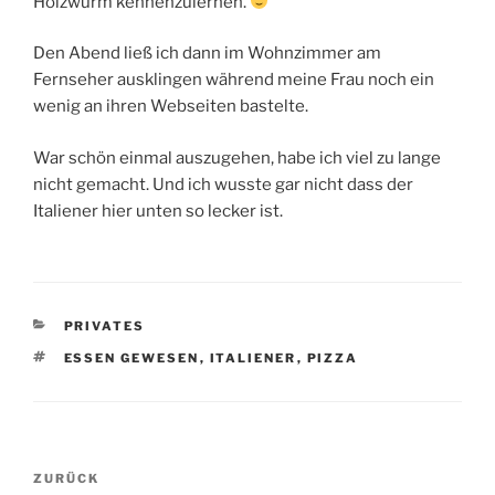
Holzwurm kennenzulernen.
Den Abend ließ ich dann im Wohnzimmer am
Fernseher ausklingen während meine Frau noch ein
wenig an ihren Webseiten bastelte.
War schön einmal auszugehen, habe ich viel zu lange
nicht gemacht. Und ich wusste gar nicht dass der
Italiener hier unten so lecker ist.
KATEGORIEN
PRIVATES
SCHLAGWÖRTER
ESSEN GEWESEN
,
ITALIENER
,
PIZZA
Beitragsnavigation
Vorheriger
ZURÜCK