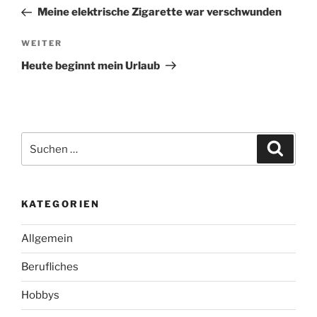
Beitrag
Meine elektrische Zigarette war verschwunden
Nächster
WEITER
Beitrag
Heute beginnt mein Urlaub
Suchen
Suche
nach:
KATEGORIEN
Allgemein
Berufliches
Hobbys