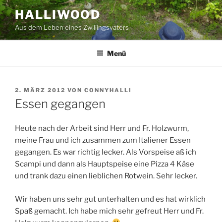
Zum
HALLIWOOD
Inhalt
Aus dem Leben eines Zwillingsvaters
springen
Menü
VERÖFFENTLICHT
2. MÄRZ 2012
VON
CONNYHALLI
AM
Essen gegangen
Heute nach der Arbeit sind Herr und Fr. Holzwurm,
meine Frau und ich zusammen zum Italiener Essen
gegangen. Es war richtig lecker. Als Vorspeise aß ich
Scampi und dann als Hauptspeise eine Pizza 4 Käse
und trank dazu einen lieblichen Rotwein. Sehr lecker.
Wir haben uns sehr gut unterhalten und es hat wirklich
Spaß gemacht. Ich habe mich sehr gefreut Herr und Fr.