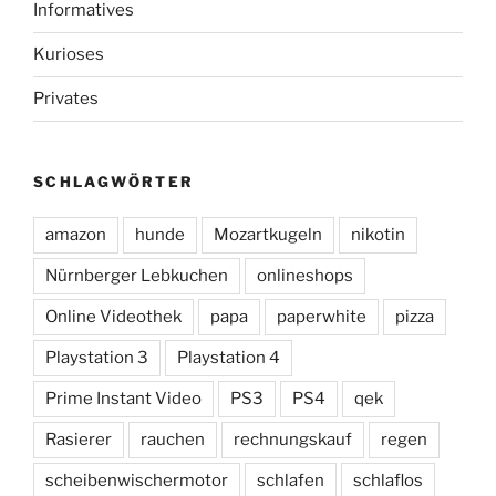
Informatives
Kurioses
Privates
SCHLAGWÖRTER
amazon
hunde
Mozartkugeln
nikotin
Nürnberger Lebkuchen
onlineshops
Online Videothek
papa
paperwhite
pizza
Playstation 3
Playstation 4
Prime Instant Video
PS3
PS4
qek
Rasierer
rauchen
rechnungskauf
regen
scheibenwischermotor
schlafen
schlaflos