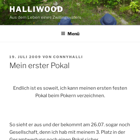
Zum
HALLIWOOD
Inhalt
Aus dem Leben eines Zwillingsvaters
springen
Menü
VERÖFFENTLICHT
19. JULI 2009
VON
CONNYHALLI
AM
Mein erster Pokal
Endlich ist es soweit, ich kann meinen ersten festen
Pokal beim Pokern verzeichnen.
So sieht er aus und der bekommt am 26.07. sogar noch
Gesellschaft, denn ich hab mit meinem 3. Platz in der
Gesamtwertung noch einen Pokal sicher.