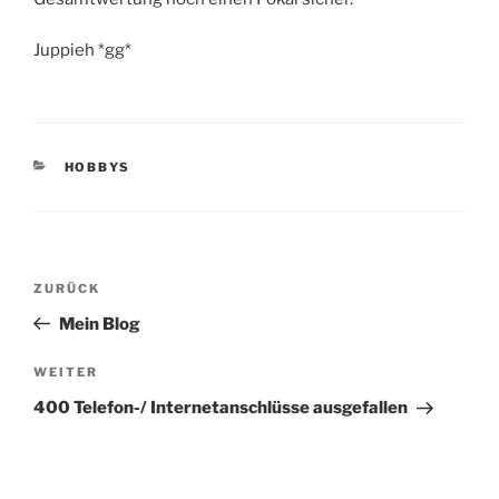
Juppieh *gg*
KATEGORIEN
HOBBYS
Beitragsnavigation
Vorheriger
ZURÜCK
Beitrag
Mein Blog
Nächster
WEITER
Beitrag
400 Telefon-/ Internetanschlüsse ausgefallen