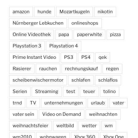
amazon
hunde
Mozartkugeln
nikotin
Nürnberger Lebkuchen
onlineshops
Online Videothek
papa
paperwhite
pizza
Playstation 3
Playstation 4
Prime Instant Video
PS3
PS4
qek
Rasierer
rauchen
rechnungskauf
regen
scheibenwischermotor
schlafen
schlaflos
Serien
Streaming
test
teuer
tolino
trnd
TV
unternehmungen
urlaub
vater
vater sein
Video on Demand
weihnachten
weihnachtsfeier
weltbild
wetter
wm
wm2010
wohnwagen
Xbox 360
Xbox One