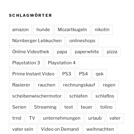
SCHLAGWÖRTER
amazon
hunde
Mozartkugeln
nikotin
Nürnberger Lebkuchen
onlineshops
Online Videothek
papa
paperwhite
pizza
Playstation 3
Playstation 4
Prime Instant Video
PS3
PS4
qek
Rasierer
rauchen
rechnungskauf
regen
scheibenwischermotor
schlafen
schlaflos
Serien
Streaming
test
teuer
tolino
trnd
TV
unternehmungen
urlaub
vater
vater sein
Video on Demand
weihnachten