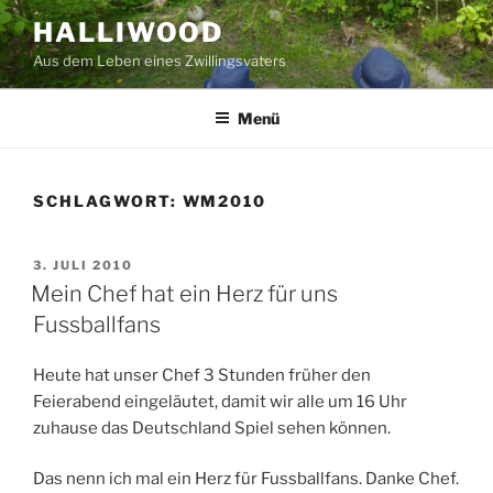
Zum
HALLIWOOD
Inhalt
Aus dem Leben eines Zwillingsvaters
springen
Menü
SCHLAGWORT:
WM2010
VERÖFFENTLICHT
3. JULI 2010
AM
Mein Chef hat ein Herz für uns
Fussballfans
Heute hat unser Chef 3 Stunden früher den
Feierabend eingeläutet, damit wir alle um 16 Uhr
zuhause das Deutschland Spiel sehen können.
Das nenn ich mal ein Herz für Fussballfans. Danke Chef.