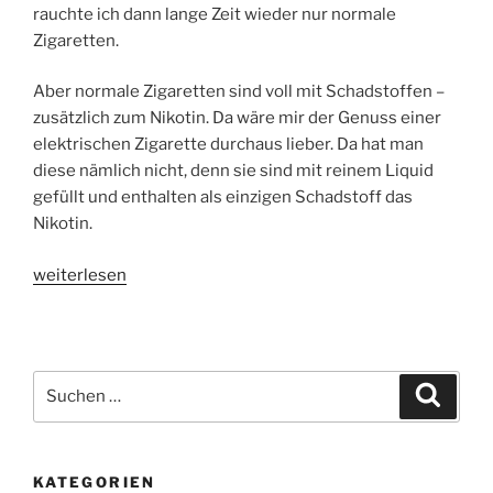
rauchte ich dann lange Zeit wieder nur normale
Zigaretten.
Aber normale Zigaretten sind voll mit Schadstoffen –
zusätzlich zum Nikotin. Da wäre mir der Genuss einer
elektrischen Zigarette durchaus lieber. Da hat man
diese nämlich nicht, denn sie sind mit reinem Liquid
gefüllt und enthalten als einzigen Schadstoff das
Nikotin.
„Meine
weiterlesen
elektrische
Zigarette
war
verschwunden“
Suchen
Suche
nach:
KATEGORIEN