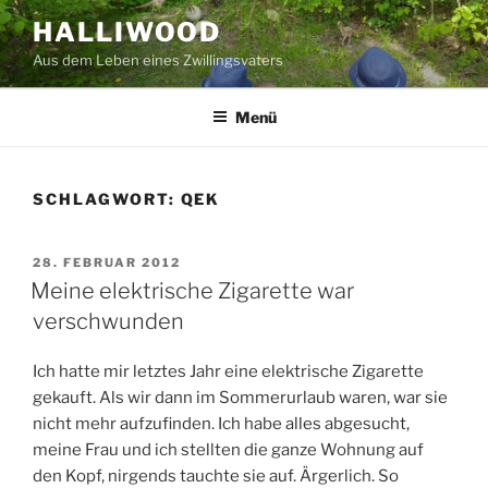
Zum
HALLIWOOD
Inhalt
Aus dem Leben eines Zwillingsvaters
springen
Menü
SCHLAGWORT:
QEK
VERÖFFENTLICHT
28. FEBRUAR 2012
AM
Meine elektrische Zigarette war
verschwunden
Ich hatte mir letztes Jahr eine elektrische Zigarette
gekauft. Als wir dann im Sommerurlaub waren, war sie
nicht mehr aufzufinden. Ich habe alles abgesucht,
meine Frau und ich stellten die ganze Wohnung auf
den Kopf, nirgends tauchte sie auf. Ärgerlich. So