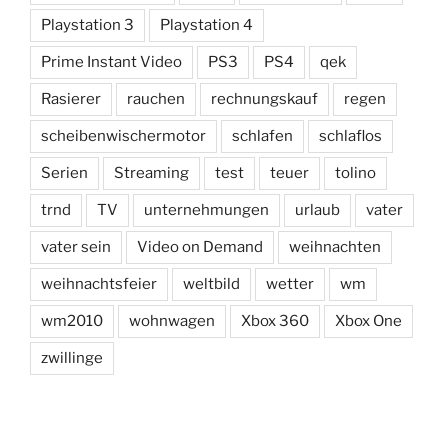
Playstation 3
Playstation 4
Prime Instant Video
PS3
PS4
qek
Rasierer
rauchen
rechnungskauf
regen
scheibenwischermotor
schlafen
schlaflos
Serien
Streaming
test
teuer
tolino
trnd
TV
unternehmungen
urlaub
vater
vater sein
Video on Demand
weihnachten
weihnachtsfeier
weltbild
wetter
wm
wm2010
wohnwagen
Xbox 360
Xbox One
zwillinge