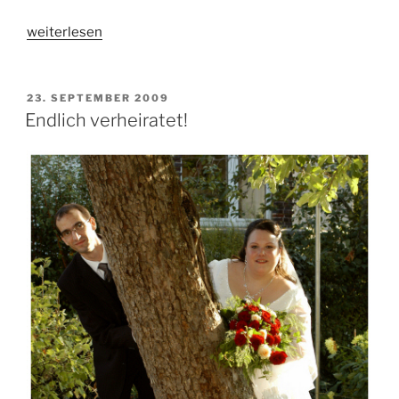
„Unverschämtheit“
weiterlesen
VERÖFFENTLICHT
23. SEPTEMBER 2009
AM
Endlich verheiratet!