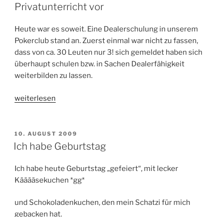
Privatunterricht vor
Heute war es soweit. Eine Dealerschulung in unserem
Pokerclub stand an. Zuerst einmal war nicht zu fassen,
dass von ca. 30 Leuten nur 3! sich gemeldet haben sich
überhaupt schulen bzw. in Sachen Dealerfähigkeit
weiterbilden zu lassen.
„Dealerschulung
weiterlesen
oder
so
stelle
VERÖFFENTLICHT
10. AUGUST 2009
AM
ich
Ich habe Geburtstag
mir
Privatunterricht
Ich habe heute Geburtstag „gefeiert“, mit lecker
vor“
Kääääsekuchen *gg*
und Schokoladenkuchen, den mein Schatzi für mich
gebacken hat.