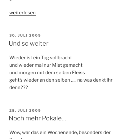
„Ich
weiterlesen
habe
Geburtstag“
VERÖFFENTLICHT
30. JULI 2009
AM
Und so weiter
Wieder ist ein Tag vollbracht
und wieder mal nur Mist gemacht
und morgen mit dem selben Fleiss
geht’s wieder an den selben ….. na was denkt ihr
denn???
VERÖFFENTLICHT
28. JULI 2009
AM
Noch mehr Pokale…
Wow, war das ein Wochenende, besonders der