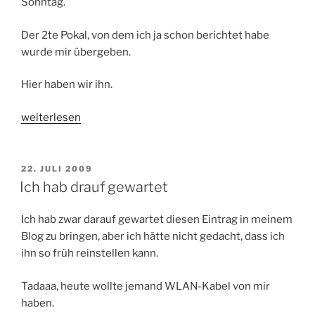
Sonntag.
Der 2te Pokal, von dem ich ja schon berichtet habe
wurde mir übergeben.
Hier haben wir ihn.
„Noch
weiterlesen
mehr
Pokale…“
VERÖFFENTLICHT
22. JULI 2009
AM
Ich hab drauf gewartet
Ich hab zwar darauf gewartet diesen Eintrag in meinem
Blog zu bringen, aber ich hätte nicht gedacht, dass ich
ihn so früh reinstellen kann.
Tadaaa, heute wollte jemand WLAN-Kabel von mir
haben.