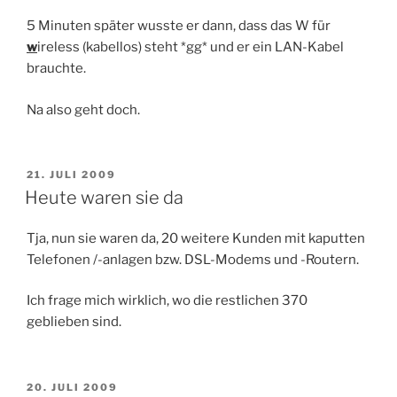
5 Minuten später wusste er dann, dass das W für
w
ireless (kabellos) steht *gg* und er ein LAN-Kabel
brauchte.
Na also geht doch.
VERÖFFENTLICHT
21. JULI 2009
AM
Heute waren sie da
Tja, nun sie waren da, 20 weitere Kunden mit kaputten
Telefonen /-anlagen bzw. DSL-Modems und -Routern.
Ich frage mich wirklich, wo die restlichen 370
geblieben sind.
VERÖFFENTLICHT
20. JULI 2009