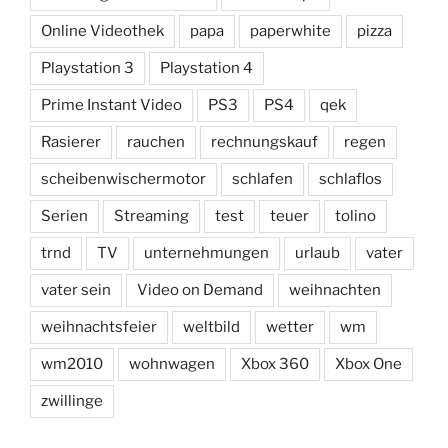
Online Videothek
papa
paperwhite
pizza
Playstation 3
Playstation 4
Prime Instant Video
PS3
PS4
qek
Rasierer
rauchen
rechnungskauf
regen
scheibenwischermotor
schlafen
schlaflos
Serien
Streaming
test
teuer
tolino
trnd
TV
unternehmungen
urlaub
vater
vater sein
Video on Demand
weihnachten
weihnachtsfeier
weltbild
wetter
wm
wm2010
wohnwagen
Xbox 360
Xbox One
zwillinge