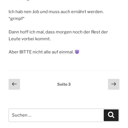
Ich hab nen Job und muss auch ernährt werden.
*grmpf*
Dann hoff ich mal, dass morgen noch der Rest der
Leute vorbei kommt.
Aber BITTE nicht alle auf einmal.
Seitennummerierung
Vorherige
Näch
Seite
3
Seite
Seit
der
Beiträge
Suchen
Suche
nach: