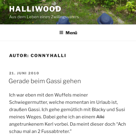
Zum
HALLIWOOD
Inhalt
Aus dem Leben eines Zwillingsvaters
springen
Menü
AUTOR:
CONNYHALLI
VERÖFFENTLICHT
21. JUNI 2010
AM
Gerade beim Gassi gehen
Ich war eben mit den Wuffels meiner
Schwiegermutter, welche momentan im Urlaub ist,
draußen Gassi. Ich gehe gemütlich mit Blacky und Susi
meines Weges. Dabei gehe ich an einem
Alki
angetrunkenem Kerl vorbei. Da meint dieser doch “Ach
schau mal an 2 Fussabtreter.”