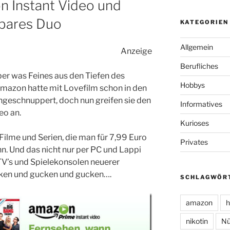
n Instant Video und
gbares Duo
KATEGORIEN
Allgemein
Anzeige
Berufliches
er was Feines aus den Tiefen des
Hobbys
mazon hatte mit Lovefilm schon in den
ngeschnuppert, doch nun greifen sie den
Informatives
eo an.
Kurioses
ilme und Serien, die man für 7,99 Euro
Privates
. Und das nicht nur per PC und Lappi
V’s und Spielekonsolen neuerer
ken und gucken und gucken….
SCHLAGWÖR
amazon
h
nikotin
Nü