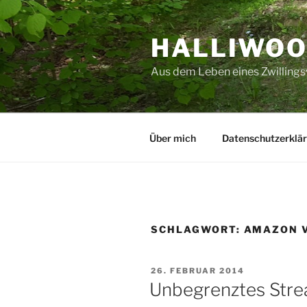
Zum
Inhalt
HALLIWO
springen
Aus dem Leben eines Zwillings
Über mich
Datenschutzerklä
SCHLAGWORT:
AMAZON V
VERÖFFENTLICHT
26. FEBRUAR 2014
AM
Unbegrenztes Stre