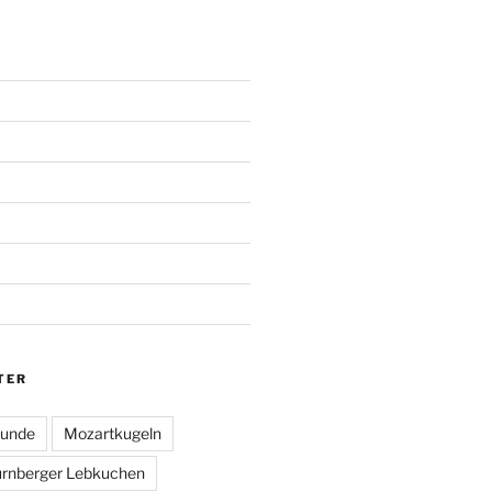
TER
unde
Mozartkugeln
rnberger Lebkuchen