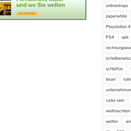
onlineshops
paperwhite
Playstation 4
PS4
qek
rechnungska
scheibenwis
schlaflos
teuer
toli
unternehmu
vater sein
weihnachten
wetter
w