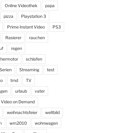
Online Videothek
papa
pizza
Playstation 3
Prime Instant Video
PS3
Rasierer
rauchen
uf
regen
chermotor
schlafen
Serien
Streaming
test
no
trnd
TV
ngen
urlaub
vater
Video on Demand
weihnachtsfeier
weltbild
m
wm2010
wohnwagen